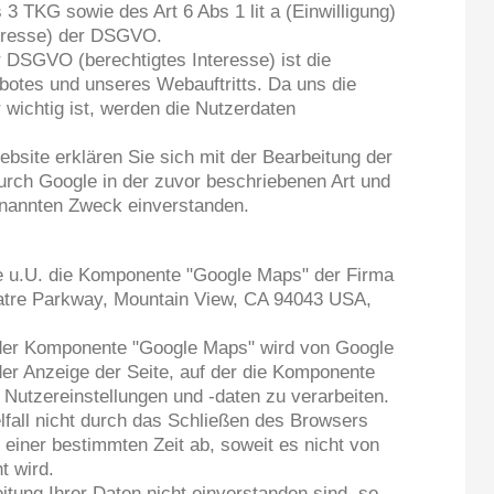
 TKG sowie des Art 6 Abs 1 lit a (Einwilligung)
teresse) der DSGVO.
 DSGVO (berechtigtes Interesse) ist die
otes und unseres Webauftritts. Da uns die
 wichtig ist, werden die Nutzerdaten
bsite erklären Sie sich mit der Bearbeitung der
urch Google in der zuvor beschriebenen Art und
nannten Zweck einverstanden.
te u.U. die Komponente "Google Maps" der Firma
atre Parkway, Mountain View, CA 94043 USA,
 der Komponente "Google Maps" wird von Google
der Anzeige der Seite, auf der die Komponente
, Nutzereinstellungen und -daten zu verarbeiten.
fall nicht durch das Schließen des Browsers
 einer bestimmten Zeit ab, soweit es nicht von
t wird.
itung Ihrer Daten nicht einverstanden sind, so