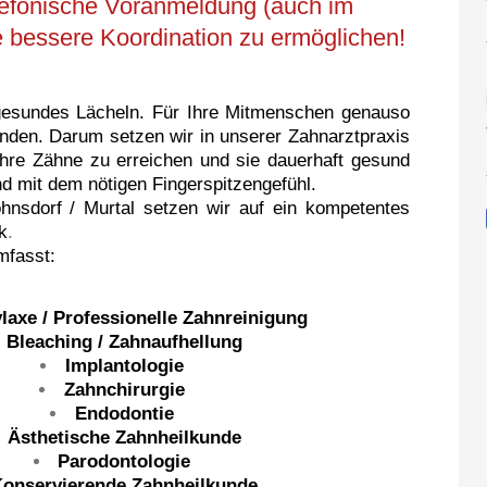
elefonische Voranmeldung (auch im
e bessere Koordination zu ermöglichen!
 gesundes Lächeln. Für Ihre Mitmenschen genauso
inden. Darum setzen wir in unserer Zahnarztpraxis
 Ihre Zähne zu erreichen und sie dauerhaft gesund
nd mit dem nötigen Fingerspitzengefühl.
ohnsdorf / Murtal setzen wir auf ein kompetentes
k
.
mfasst:
laxe / Professionelle Zahnreinigung
Bleaching / Zahnaufhellung
Implantologie
Zahnchirurgie
Endodontie
Ästhetische Zahnheilkunde
Parodontologie
Konservierende Zahnheilkunde